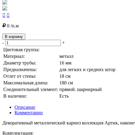


0 /п.м
В корзину
-
+
Цветовая группа:
Материал:
металл
Диаметр трубы:
16 мм
Предназначены:
для легких и средних штор
Отлет от стены:
18 см
Максимальная длина:
180 см
Соединительный элемент:
прямой. шарнирный
В наличии:
Есть
Описание
Комментарии
Декоративный металлический карниз коллекция Артик, наконеч
Комплектация: