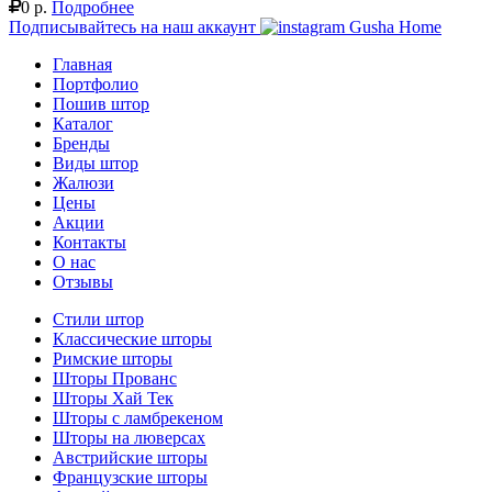
0 р.
Подробнее
Подписывайтесь на наш аккаунт
Gusha Home
Главная
Портфолио
Пошив штор
Каталог
Бренды
Виды штор
Жалюзи
Цены
Акции
Контакты
О нас
Отзывы
Стили штор
Классические шторы
Римские шторы
Шторы Прованс
Шторы Хай Тек
Шторы с ламбрекеном
Шторы на люверсах
Австрийские шторы
Французские шторы