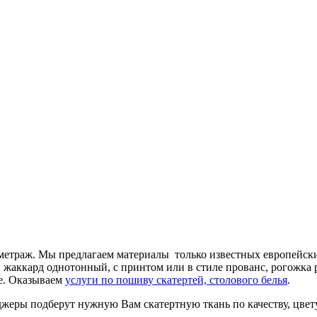
а метраж. Мы предлагаем материалы только известных европейс
 жаккард однотонный, с принтом или в стиле прованс, рогожка 
фе. Оказываем
услуги по пошиву скатертей, столового белья
.
жеры подберут нужную Вам скатертную ткань по качеству, цвету