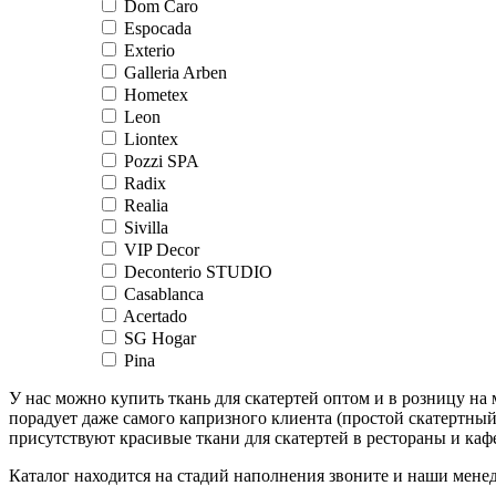
Dom Caro
Espocada
Exterio
Galleria Arben
Hometex
Leon
Liontex
Pozzi SPA
Radix
Realia
Sivilla
VIP Decor
Deconterio STUDIO
Casablanca
Acertado
SG Hogar
Pina
У нас можно купить ткань для скатертей оптом и в розницу н
порадует даже самого капризного клиента (простой скатертный
присутствуют красивые ткани для скатертей в рестораны и ка
Каталог находится на стадий наполнения звоните и наши менед