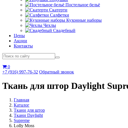
Постельное бельё
Скатерти
Салфетки
Кухонные наборы
Чехлы
Свадебный
Цены
Акции
Контакты
0
+7 (916) 997-76-32
Обратный звонок
Ткань для штор Daylight Supr
Главная
Каталог
Ткани для штор
Ткани Daylight
Supreme
Lolly Moss