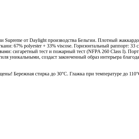
ции Supreme от Daylight производства Бельгии. Плотный жаккард
ани: 67% polyester + 33% viscose. Горизонтальный раппорт: 33 с
ами: сигаретный тест и пожарный тест (NFPA 260 Class I). Порт
тиля уникальными, создаст законченный образ интерьера благод
ны! Бережная стирка до 30°С. Глажка при температуре до 110°С