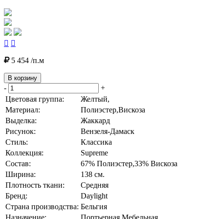


5 454 /п.м
В корзину
-
+
Цветовая группа:
Желтый,
Материал:
Полиэстер,Вискоза
Выделка:
Жаккард
Рисунок:
Вензеля-Дамаск
Стиль:
Классика
Коллекция:
Supreme
Состав:
67% Полиэстер,33% Вискоза
Ширина:
138 см.
Плотность ткани:
Средняя
Бренд:
Daylight
Страна производства:
Бельгия
Назначение:
Портьерная,Мебельная