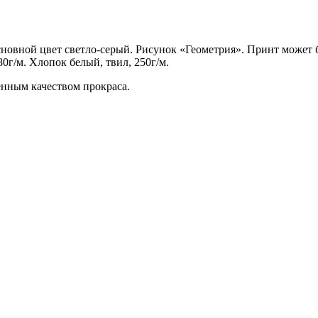
сновной цвет светло-серый. Рисунок «Геометрия». Принт может б
80г/м. Хлопок белый, твил, 250г/м.
енным качеством прокраса.