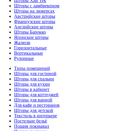
Шторы Хай Тек
Шторы с ламбрекеном
Шторы на люверсах
Австрийские шторы
Французские шторы
Английские шторы
Шторы Барокко
Японские шторы
Жалюзи
Горизонтальные
Вертикальные
Рулонные
Типы помещений
Шторы для гостиной
Шторы для спальни
Шторы для кухни
Шторы в кабинет
Шторы для коттеджей
Шторы для ванной
Для кафе и ресторанов
Шторы для детской
Текстиль в интерьере
Постельне бельё
Пошив покрывал