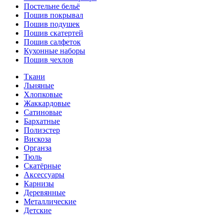
Постельне бельё
Пошив покрывал
Пошив подушек
Пошив скатертей
Пошив салфеток
Кухонные наборы
Пошив чехлов
Ткани
Льняные
Хлопковые
Жаккардовые
Сатиновые
Бархатные
Полиэстер
Вискоза
Органза
Тюль
Скатёрные
Аксессуары
Карнизы
Деревянные
Металлические
Детские