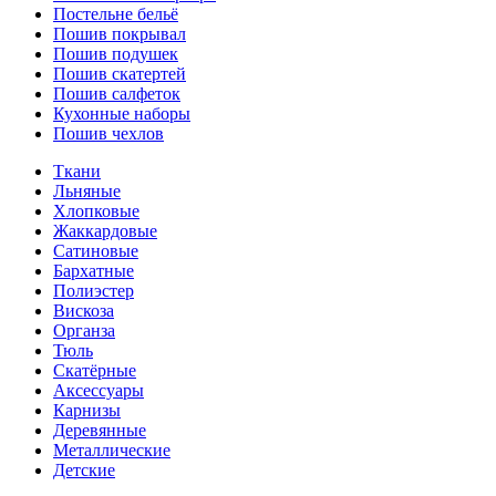
Постельне бельё
Пошив покрывал
Пошив подушек
Пошив скатертей
Пошив салфеток
Кухонные наборы
Пошив чехлов
Ткани
Льняные
Хлопковые
Жаккардовые
Сатиновые
Бархатные
Полиэстер
Вискоза
Органза
Тюль
Скатёрные
Аксессуары
Карнизы
Деревянные
Металлические
Детские