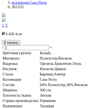
коллекция Casa Nova
2613/11


6 426 /п.м
В корзину
-
+
Цветовая группа:
Белый,
Материал:
Полиэстер,Вискоза
Выделка:
Органза,Травление,Тюль
Рисунок:
Вензеля-Дамаск
Стиль:
Барокко,Ампир
Коллекция:
Casa Nova
Состав:
64% Полиэстер,36% Вискоза
Ширина:
300 см.
Плотность ткани:
Легкая
Страна производства:
Германия
Назначение:
Тюлевая