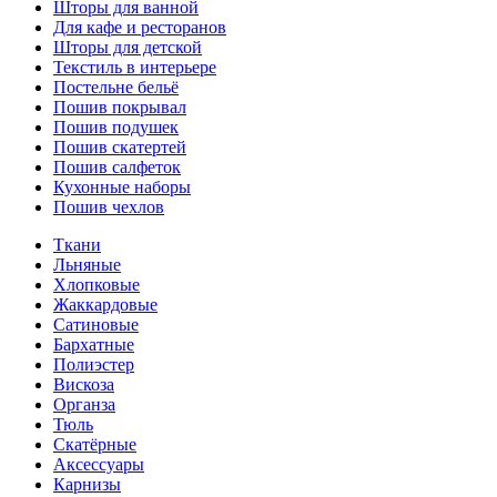
Шторы для ванной
Для кафе и ресторанов
Шторы для детской
Текстиль в интерьере
Постельне бельё
Пошив покрывал
Пошив подушек
Пошив скатертей
Пошив салфеток
Кухонные наборы
Пошив чехлов
Ткани
Льняные
Хлопковые
Жаккардовые
Сатиновые
Бархатные
Полиэстер
Вискоза
Органза
Тюль
Скатёрные
Аксессуары
Карнизы