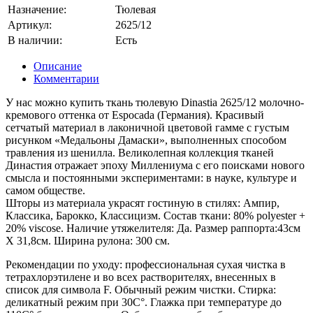
Назначение:
Тюлевая
Артикул:
2625/12
В наличии:
Есть
Описание
Комментарии
У нас можно купить ткань тюлевую Dinastia 2625/12 молочно-
кремового оттенка от Espocada (Германия). Красивый
сетчатый материал в лаконичной цветовой гамме с густым
рисунком «Медальоны Дамаски», выполненных способом
травления из шенилла. Великолепная коллекция тканей
Династия отражает эпоху Миллениума с его поисками нового
смысла и постоянными экспериментами: в науке, культуре и
самом обществе.
Шторы из материала украсят гостиную в стилях: Ампир,
Классика, Барокко, Классицизм. Состав ткани: 80% polyester +
20% viscose. Наличие утяжелителя: Да. Размер раппорта:43см
Х 31,8см. Ширина рулона: 300 см.
Рекомендации по уходу: профессиональная сухая чистка в
тетрахлорэтилене и во всех растворителях, внесенных в
список для символа F. Обычный режим чистки. Стирка:
деликатный режим при 30С°. Глажка при температуре до