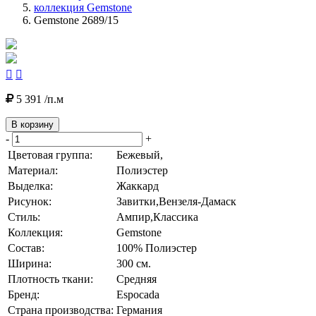
коллекция Gemstone
Gemstone 2689/15


5 391 /п.м
В корзину
-
+
Цветовая группа:
Бежевый,
Материал:
Полиэстер
Выделка:
Жаккард
Рисунок:
Завитки,Вензеля-Дамаск
Стиль:
Ампир,Классика
Коллекция:
Gemstone
Состав:
100% Полиэстер
Ширина:
300 см.
Плотность ткани:
Средняя
Бренд:
Espocada
Страна производства:
Германия