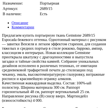
Назначение:
Портьерная
Артикул:
2689/15
В наличии:
Есть
Описание
Комментарии
Предлагаем купить портьерную ткань Gemstone 2689/15
Espocada бежевого оттенка. Однотонный материал с рисунком
— завитки Вензеля и легким эффектом старения, для создания
тяжелых и средних портьер в стиле роккоко, барроко, ампир,
классицизм в интерьерах. Новая коллекция Gemstone
приоткрыла шкатулку с драгоценностями и выпустила
загадки и тайные свойства камней. Собрание уникальных
дизайнов исполнено в различных техниках, от имитации
средневековой трафаретной печати до стилизации под
чеканку, эмаль, высокотемпературную глазуровку, витражные
росписи и красивейшую огранку алмазов.
Качественная жаккардовая выделка. Состав: 100%-ый
полиэстер. Ширина материала 300 см. Раппорт
горизонтальный 48 см, раппорт вертикальный 25 см.
Направление рисунка (В) снизу вверх. Мартиндейл
(износостойкость) 4 000.