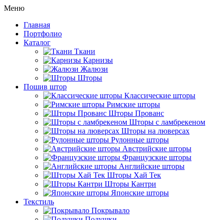
Меню
Главная
Портфолио
Каталог
Ткани
Карнизы
Жалюзи
Шторы
Пошив штор
Классические шторы
Римские шторы
Шторы Прованс
Шторы с ламбрекеном
Шторы на люверсах
Рулонные шторы
Австрийские шторы
Французские шторы
Английские шторы
Шторы Хай Тек
Шторы Кантри
Японские шторы
Текстиль
Покрывало
Подушки