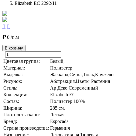
Elizabeth EC 2292/11


0 /п.м
В корзину
-
+
Цветовая группа:
Белый,
Материал:
Полиэстер
Выделка:
Жаккард,Сетка,Тюль,Кружево
Рисунок:
Абстракция,Цветы-Растения
Стиль:
Ар Деко,Современный
Коллекция:
Elizabeth EC
Состав:
Полиэстер 100%
Ширина:
285 см.
Плотность ткани:
Легкая
Бренд:
Espocada
Страна производства:
Германия
Назначение:
Декоративная,Тюлевая