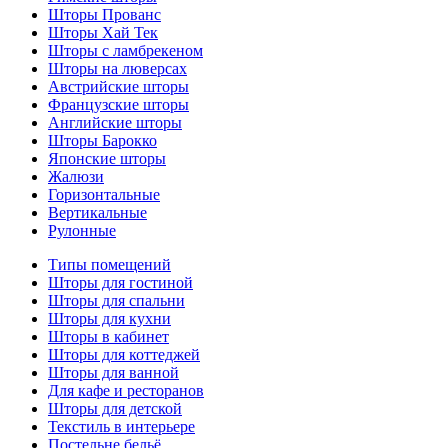
Шторы Прованс
Шторы Хай Тек
Шторы с ламбрекеном
Шторы на люверсах
Австрийские шторы
Французские шторы
Английские шторы
Шторы Барокко
Японские шторы
Жалюзи
Горизонтальные
Вертикальные
Рулонные
Типы помещений
Шторы для гостиной
Шторы для спальни
Шторы для кухни
Шторы в кабинет
Шторы для коттеджей
Шторы для ванной
Для кафе и ресторанов
Шторы для детской
Текстиль в интерьере
Постельне бельё