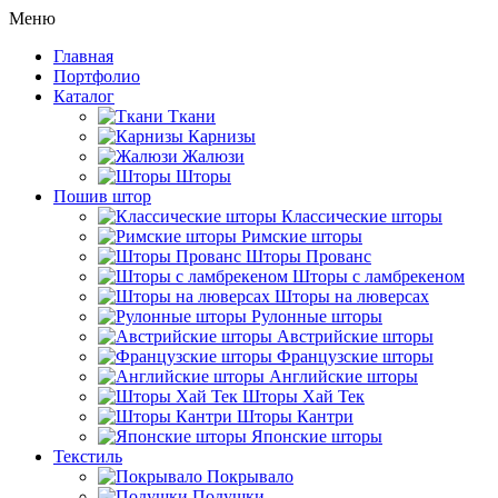
Меню
Главная
Портфолио
Каталог
Ткани
Карнизы
Жалюзи
Шторы
Пошив штор
Классические шторы
Римские шторы
Шторы Прованс
Шторы с ламбрекеном
Шторы на люверсах
Рулонные шторы
Австрийские шторы
Французские шторы
Английские шторы
Шторы Хай Тек
Шторы Кантри
Японские шторы
Текстиль
Покрывало
Подушки