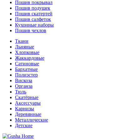
Пошив покрывал
Пошив подушек
Пошив скатертей
Пошив салфеток
Кухонные наборы
Пошив чехлов
Ткани
Льняные
Хлопковые
Жаккардовые
Сатиновые
Бархатные
Полиэстер
Вискоза
Органза
Тюль
Скатёрные
Аксессуары
Карнизы
Деревянные
Металлические
Детские