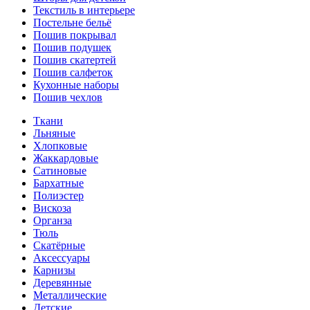
Текстиль в интерьере
Постельне бельё
Пошив покрывал
Пошив подушек
Пошив скатертей
Пошив салфеток
Кухонные наборы
Пошив чехлов
Ткани
Льняные
Хлопковые
Жаккардовые
Сатиновые
Бархатные
Полиэстер
Вискоза
Органза
Тюль
Скатёрные
Аксессуары
Карнизы
Деревянные
Металлические
Детские