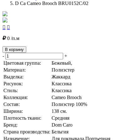
D Ca Cameo Brooch BRU0152C/02


0 /п.м
В корзину
-
+
Цветовая группа:
Бежевый,
Материал:
Полиэстер
Выделка:
Жаккард
Рисунок:
Классика
Стиль:
Классика
Коллекция:
Cameo Brooch
Состав:
Полиэстер 100%
Ширина:
138 см.
Плотность ткани:
Средняя
Бренд:
Dom Caro
Страна производства:
Бельгия
Назначение:
Для покрывала,Портьерная