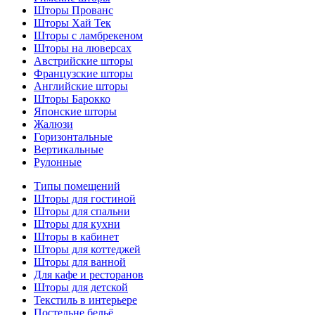
Шторы Прованс
Шторы Хай Тек
Шторы с ламбрекеном
Шторы на люверсах
Австрийские шторы
Французские шторы
Английские шторы
Шторы Барокко
Японские шторы
Жалюзи
Горизонтальные
Вертикальные
Рулонные
Типы помещений
Шторы для гостиной
Шторы для спальни
Шторы для кухни
Шторы в кабинет
Шторы для коттеджей
Шторы для ванной
Для кафе и ресторанов
Шторы для детской
Текстиль в интерьере
Постельне бельё