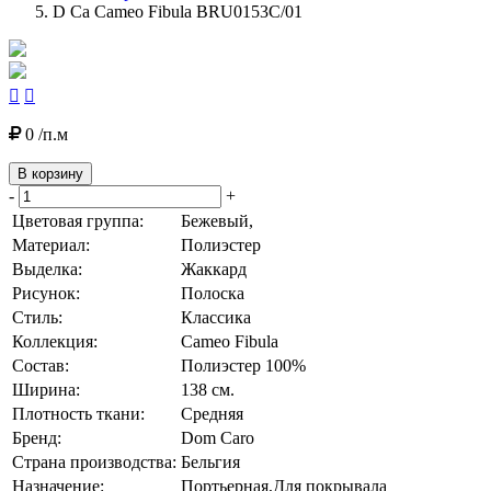
D Ca Cameo Fibula BRU0153C/01


0 /п.м
В корзину
-
+
Цветовая группа:
Бежевый,
Материал:
Полиэстер
Выделка:
Жаккард
Рисунок:
Полоска
Стиль:
Классика
Коллекция:
Cameo Fibula
Состав:
Полиэстер 100%
Ширина:
138 см.
Плотность ткани:
Средняя
Бренд:
Dom Caro
Страна производства:
Бельгия
Назначение:
Портьерная,Для покрывала