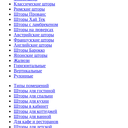
Классические шторы
Римские шторы
Шторы Прованс
Шторы Хай Тек
Шторы с ламбрекеном
Шторы на люверсах
Австрийские шторы
Французские шторы
Английские шторы
Шторы Барокко
Японские шторы
Жалюзи
Горизонтальные
Вертикальные
Рулонные
Типы помещений
Шторы для гостиной
Шторы для спальни
Шторы для кухни
Шторы в кабинет
Шторы для коттеджей
Шторы для ванной
Для кафе и ресторанов
Шторы для детской