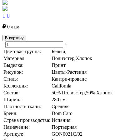


0 /п.м
В корзину
-
+
Цветовая группа:
Белый,
Материал:
Полиэстер,Хлопок
Выделка:
Принт
Рисунок:
Цветы-Растения
Стиль:
Кантри-прованс
Коллекция:
California
Состав:
50% Полиэстер,50% Хлопок
Ширина:
280 см.
Плотность ткани:
Средняя
Бренд:
Dom Caro
Страна производства:
Испания
Назначение:
Портьерная
Артикул:
GON0021C/02