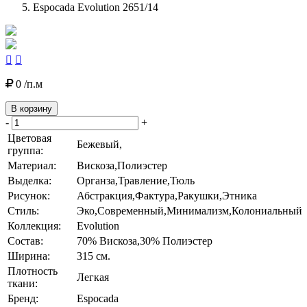
Espocada Evolution 2651/14


0 /п.м
В корзину
-
+
Цветовая
Бежевый,
группа:
Материал:
Вискоза,Полиэстер
Выделка:
Органза,Травление,Тюль
Рисунок:
Абстракция,Фактура,Ракушки,Этника
Стиль:
Эко,Современный,Минимализм,Колониальный
Коллекция:
Evolution
Состав:
70% Вискоза,30% Полиэстер
Ширина:
315 см.
Плотность
Легкая
ткани:
Бренд:
Espocada