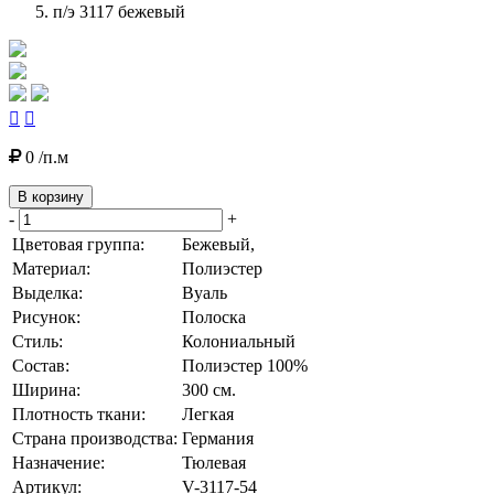
п/э 3117 бежевый


0 /п.м
В корзину
-
+
Цветовая группа:
Бежевый,
Материал:
Полиэстер
Выделка:
Вуаль
Рисунок:
Полоска
Стиль:
Колониальный
Состав:
Полиэстер 100%
Ширина:
300 см.
Плотность ткани:
Легкая
Страна производства:
Германия
Назначение:
Тюлевая
Артикул:
V-3117-54