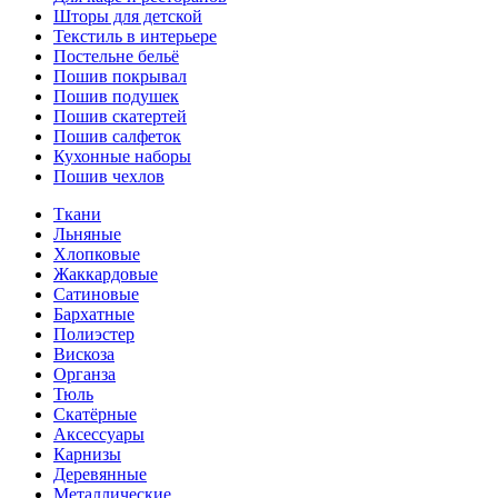
Шторы для детской
Текстиль в интерьере
Постельне бельё
Пошив покрывал
Пошив подушек
Пошив скатертей
Пошив салфеток
Кухонные наборы
Пошив чехлов
Ткани
Льняные
Хлопковые
Жаккардовые
Сатиновые
Бархатные
Полиэстер
Вискоза
Органза
Тюль
Скатёрные
Аксессуары
Карнизы
Деревянные
Металлические