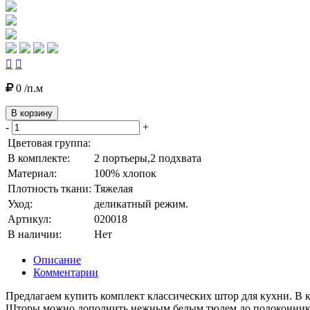


0 /п.м
В корзину
-
+
Цветовая группа:
В комплекте:
2 портьеры,2 подхвата
Материал:
100% хлопок
Плотность ткани:
Тяжелая
Уход:
деликатный режим.
Артикул:
020018
В наличии:
Нет
Описание
Комментарии
Предлагаем купить комплект классических штор для кухни. В к
Шторы можно дополнить нежным белым тюлем до подоконника. 