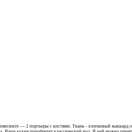
омплекте — 2 портьеры с кистями. Ткань - хлопковый жаккард о
Ваша кухня приобретет классический вид. В ней можно приятно