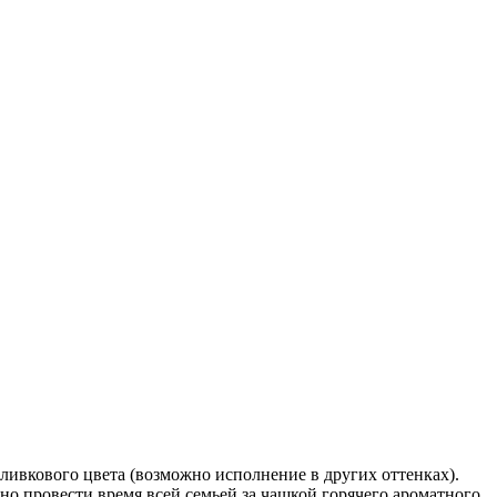
ливкового цвета (возможно исполнение в других оттенках).
 провести время всей семьей за чашкой горячего ароматного